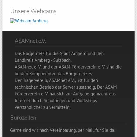
Unsere Webcams
Amberg
ASAMnet e.V.
Das Bürgernetz für die Stadt Amberg und den
Landkreis Amberg - Sulzbach.
ASAMnet e. V. und der ASAM Förderverein e. V. sind die
beiden Komponenten des Bürgernetzes.
Der Trägerverein, ASAMnet e.V., ist für den
technischen Betrieb der Server zuständig. Der ASAM
Förderverein e. V. hat sich zur Aufgabe gemacht, das
Internet durch Schulungen und Workshops
verständlicher zu vermitteln.
Bürozeiten
Gerne sind wir nach Vereinbarung, per Mail, für Sie da!